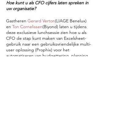
Hoe kunt u als CFO cijfers laten spreken in
uw organisatie?
Gastheren
Gerard Verton
(LIAGE Benelux)
en
Ton Cornelissen
(Biyond) laten u tijdens
deze exclusieve lunchsessie zien hoe u als
CFO de stap kunt maken van Excelsheet-
gebruik naar een gebruiksvriendelijke multi-
user oplossing (Prophix) voor het
automatiseren van budgettering, planning,
forecasting, rapportage, analyse en
consolidatie. Resultaat: waarde-creatie voor
uw organisatie.
Kleinschalig én coronaproof: nieuwe
Deel dit evenement
gezichten, nieuwe inzichten
Wees er snel bij. We hebben plaats voor
drie deelnemers. Onder het genot van een
broodje en een drankje, nemen Gerard en
Ton u in vogelvlucht mee in de best
practices van onder andere Koninklijke
Paardekooper, Heinen & Hopman, Nutricia
en Medux.
Do Not Sell My Personal Information