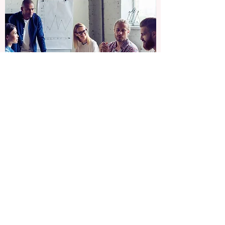
Do Not Sell My Personal Information
©2020 door LIAGE Benelux BV.