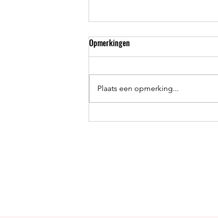
Opmerkingen
Plaats een opmerking...
Zelf Prophix implementeren?