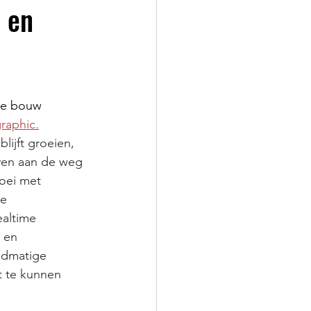
n en
de bouw 
graphic.
lijft groeien, 
en aan de weg 
oei met 
e 
altime 
 en 
ndmatige 
t te kunnen 