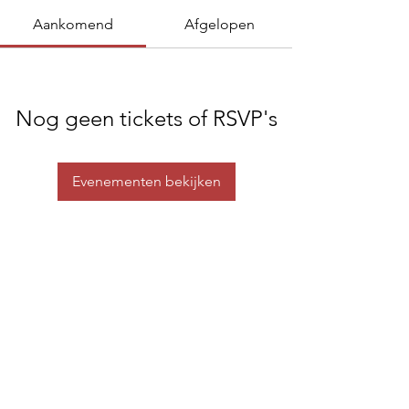
Aankomend
Afgelopen
Nog geen tickets of RSVP's
Evenementen bekijken
Do Not Sell My Personal Information
©2020 door LIAGE Benelux BV.